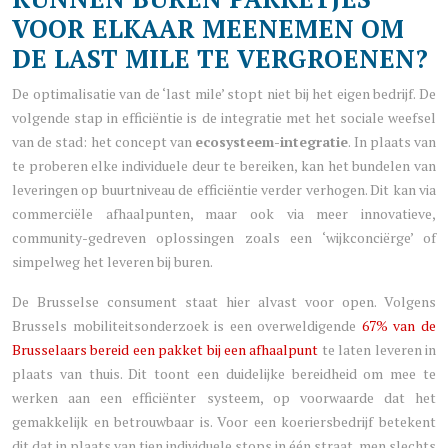
VOOR ELKAAR MEENEMEN OM
DE LAST MILE TE VERGROENEN?
De optimalisatie van de ‘last mile’ stopt niet bij het eigen bedrijf. De
volgende stap in efficiëntie is de integratie met het sociale weefsel
van de stad: het concept van
ecosysteem-integratie
. In plaats van
te proberen elke individuele deur te bereiken, kan het bundelen van
leveringen op buurtniveau de efficiëntie verder verhogen. Dit kan via
commerciële afhaalpunten, maar ook via meer innovatieve,
community-gedreven oplossingen zoals een ‘wijkconciërge’ of
simpelweg het leveren bij buren.
De Brusselse consument staat hier alvast voor open. Volgens
Brussels mobiliteitsonderzoek is een overweldigende
67% van de
Brusselaars bereid een pakket bij een afhaalpunt
te laten leveren in
plaats van thuis. Dit toont een duidelijke bereidheid om mee te
werken aan een efficiënter systeem, op voorwaarde dat het
gemakkelijk en betrouwbaar is. Voor een koeriersbedrijf betekent
dit dat in plaats van tien individuele stops in één straat, men slechts