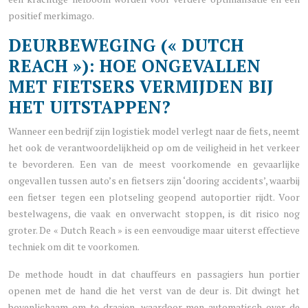
positief merkimago.
DEURBEWEGING (« DUTCH
REACH »): HOE ONGEVALLEN
MET FIETSERS VERMIJDEN BIJ
HET UITSTAPPEN?
Wanneer een bedrijf zijn logistiek model verlegt naar de fiets, neemt
het ook de verantwoordelijkheid op om de veiligheid in het verkeer
te bevorderen. Een van de meest voorkomende en gevaarlijke
ongevallen tussen auto’s en fietsers zijn ‘dooring accidents’, waarbij
een fietser tegen een plotseling geopend autoportier rijdt. Voor
bestelwagens, die vaak en onverwacht stoppen, is dit risico nog
groter. De « Dutch Reach » is een eenvoudige maar uiterst effectieve
techniek om dit te voorkomen.
De methode houdt in dat chauffeurs en passagiers hun portier
openen met de hand die het verst van de deur is. Dit dwingt het
bovenlichaam om te draaien, waardoor men automatisch over de