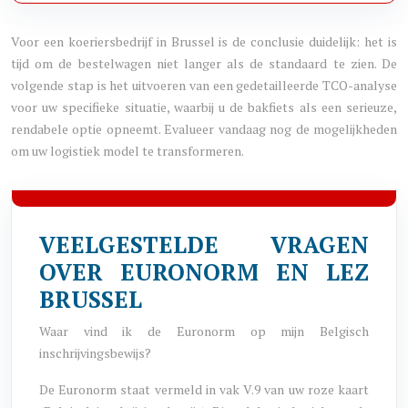
Voor een koeriersbedrijf in Brussel is de conclusie duidelijk: het is
tijd om de bestelwagen niet langer als de standaard te zien. De
volgende stap is het uitvoeren van een gedetailleerde TCO-analyse
voor uw specifieke situatie, waarbij u de bakfiets als een serieuze,
rendabele optie opneemt. Evalueer vandaag nog de mogelijkheden
om uw logistiek model te transformeren.
VEELGESTELDE VRAGEN
OVER EURONORM EN LEZ
BRUSSEL
Waar vind ik de Euronorm op mijn Belgisch
inschrijvingsbewijs?
De Euronorm staat vermeld in vak V.9 van uw roze kaart