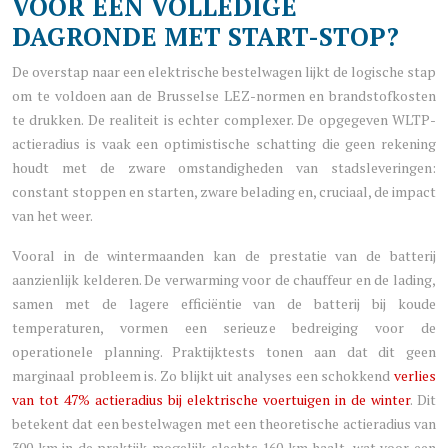
VOOR EEN VOLLEDIGE
DAGRONDE MET START-STOP?
De overstap naar een elektrische bestelwagen lijkt de logische stap
om te voldoen aan de Brusselse LEZ-normen en brandstofkosten
te drukken. De realiteit is echter complexer. De opgegeven WLTP-
actieradius is vaak een optimistische schatting die geen rekening
houdt met de zware omstandigheden van stadsleveringen:
constant stoppen en starten, zware belading en, cruciaal, de impact
van het weer.
Vooral in de wintermaanden kan de prestatie van de batterij
aanzienlijk kelderen. De verwarming voor de chauffeur en de lading,
samen met de lagere efficiëntie van de batterij bij koude
temperaturen, vormen een serieuze bedreiging voor de
operationele planning. Praktijktests tonen aan dat dit geen
marginaal probleem is. Zo blijkt uit analyses een schokkend
verlies
van tot 47% actieradius bij elektrische voertuigen in de winter
. Dit
betekent dat een bestelwagen met een theoretische actieradius van
300 km in de praktijk mogelijk slechts 160 km haalt, wat voor een