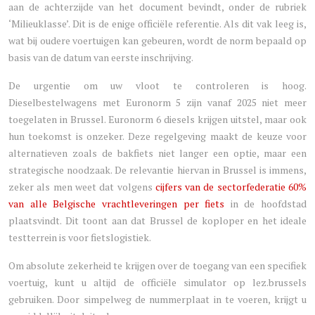
aan de achterzijde van het document bevindt, onder de rubriek
‘Milieuklasse’. Dit is de enige officiële referentie. Als dit vak leeg is,
wat bij oudere voertuigen kan gebeuren, wordt de norm bepaald op
basis van de datum van eerste inschrijving.
De urgentie om uw vloot te controleren is hoog.
Dieselbestelwagens met Euronorm 5 zijn vanaf 2025 niet meer
toegelaten in Brussel. Euronorm 6 diesels krijgen uitstel, maar ook
hun toekomst is onzeker. Deze regelgeving maakt de keuze voor
alternatieven zoals de bakfiets niet langer een optie, maar een
strategische noodzaak. De relevantie hiervan in Brussel is immens,
zeker als men weet dat volgens
cijfers van de sectorfederatie 60%
van alle Belgische vrachtleveringen per fiets
in de hoofdstad
plaatsvindt. Dit toont aan dat Brussel de koploper en het ideale
testterrein is voor fietslogistiek.
Om absolute zekerheid te krijgen over de toegang van een specifiek
voertuig, kunt u altijd de officiële simulator op lez.brussels
gebruiken. Door simpelweg de nummerplaat in te voeren, krijgt u