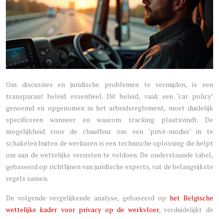
Om discussies en juridische problemen te vermijden, is een
transparant beleid essentieel. Dit beleid, vaak een ‘car policy’
genoemd en opgenomen in het arbeidsreglement, moet duidelijk
specificeren wanneer en waarom tracking plaatsvindt. De
mogelijkheid voor de chauffeur om een ‘privé-modus’ in te
schakelen buiten de werkuren is een technische oplossing die helpt
om aan de wettelijke vereisten te voldoen. De onderstaande tabel,
gebaseerd op richtlijnen van juridische experts, vat de belangrijkste
regels samen.
De volgende vergelijkende analyse, gebaseerd op
het Belgische
wettelijke kader voor privacy op de werkvloer
, verduidelijkt de