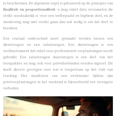
te beschermen. De algemene regel is gebaseerd op de principes van
finaliteit en proportionaliteit
: u mag enkel data verzamelen die
strikt noodzakelijk is voor een welbepaald en legitiem doel, en de
monitoring mag niet verder gaan dan wat nodig is om dat doel te
bereiken.
Een cruciaal onderscheid moet gemaakt worden tussen een
dienstwagen en een salariswagen. Een dienstwagen is een
werkinstrument dat enkel voor professionele verplaatsingen wordt
gebruikt. Een salariswagen daarentegen is een deel van het
loonpakket en mag ook voor privédoeleinden worden ingezet. Dit
heeft directe gevolgen voor wat is toegestaan op het vlak van
tracking. Het monitoren van een werknemer tijdens zijn
privéverplaatsingen in het weekend is bijvoorbeeld ten strengste
verboden.