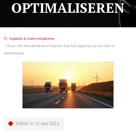
OPTIMALISEREN
/
logistiek & toeleveringsketen
/ Hoe u 10% brandstofkosten bespaart door het rijgedrag van uw vloot te
optimaliseren
Publié le 12 mai 2024