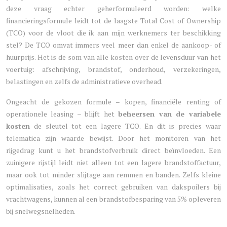
deze vraag echter geherformuleerd worden: welke
financieringsformule leidt tot de laagste Total Cost of Ownership
(TCO) voor de vloot die ik aan mijn werknemers ter beschikking
stel? De TCO omvat immers veel meer dan enkel de aankoop- of
huurprijs. Het is de som van alle kosten over de levensduur van het
voertuig: afschrijving, brandstof, onderhoud, verzekeringen,
belastingen en zelfs de administratieve overhead.
Ongeacht de gekozen formule – kopen, financiële renting of
operationele leasing – blijft het
beheersen van de variabele
kosten
de sleutel tot een lagere TCO. En dit is precies waar
telematica zijn waarde bewijst. Door het monitoren van het
rijgedrag kunt u het brandstofverbruik direct beïnvloeden. Een
zuinigere rijstijl leidt niet alleen tot een lagere brandstoffactuur,
maar ook tot minder slijtage aan remmen en banden. Zelfs kleine
optimalisaties, zoals het correct gebruiken van dakspoilers bij
vrachtwagens, kunnen al een brandstofbesparing van 5% opleveren
bij snelwegsnelheden.