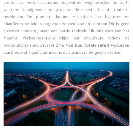
continu de verkeerssituatie, ongevallen, wegenwerken en zelfs
weersomstandigheden om proactief de meest efficiënte route te
berekenen. De planners kunnen zo ritten live bijsturen en
chauffeurs omleiden nog voor ze vast komen te staan. Dit is geen
abstract concept, maar een harde realiteit. Uit analyses van het
Vlaams Verkeerscentrum blijkt dat chauffeurs tijdens de
ochtendspits rond Brussel
27% van hun totale rijtijd verliezen
aan files, wat significant meer is dan in andere Belgische steden.