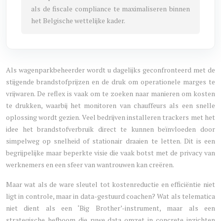
als de fiscale compliance te maximaliseren binnen
het Belgische wettelijke kader.
Als wagenparkbeheerder wordt u dagelijks geconfronteerd met de
stijgende brandstofprijzen en de druk om operationele marges te
vrijwaren. De reflex is vaak om te zoeken naar manieren om kosten
te drukken, waarbij het monitoren van chauffeurs als een snelle
oplossing wordt gezien. Veel bedrijven installeren trackers met het
idee het brandstofverbruik direct te kunnen beïnvloeden door
simpelweg op snelheid of stationair draaien te letten. Dit is een
begrijpelijke maar beperkte visie die vaak botst met de privacy van
werknemers en een sfeer van wantrouwen kan creëren.
Maar wat als de ware sleutel tot kostenreductie en efficiëntie niet
ligt in controle, maar in data-gestuurd coachen? Wat als telematica
niet dient als een ‘Big Brother’-instrument, maar als een
strategische hefboom die ruwe data omzet in concrete inzichten