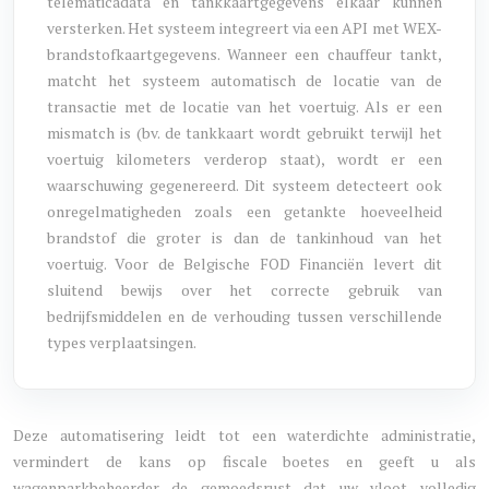
telematicadata en tankkaartgegevens elkaar kunnen
versterken. Het systeem integreert via een API met WEX-
brandstofkaartgegevens. Wanneer een chauffeur tankt,
matcht het systeem automatisch de locatie van de
transactie met de locatie van het voertuig. Als er een
mismatch is (bv. de tankkaart wordt gebruikt terwijl het
voertuig kilometers verderop staat), wordt er een
waarschuwing gegenereerd. Dit systeem detecteert ook
onregelmatigheden zoals een getankte hoeveelheid
brandstof die groter is dan de tankinhoud van het
voertuig. Voor de Belgische FOD Financiën levert dit
sluitend bewijs over het correcte gebruik van
bedrijfsmiddelen en de verhouding tussen verschillende
types verplaatsingen.
Deze automatisering leidt tot een waterdichte administratie,
vermindert de kans op fiscale boetes en geeft u als
wagenparkbeheerder de gemoedsrust dat uw vloot volledig