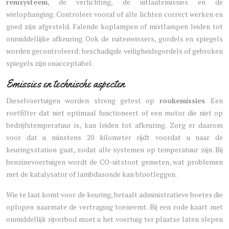
remsysteem
, de verlichting, de uitlaatemissies en de
wielophanging. Controleer vooraf of alle lichten correct werken en
goed zijn afgesteld. Falende koplampen of mistlampen leiden tot
onmiddellijke afkeuring. Ook de ruitenwissers, gordels en spiegels
worden gecontroleerd: beschadigde veiligheidsgordels of gebroken
spiegels zijn onacceptabel.
Emissies en technische aspecten
Dieselvoertuigen worden streng getest op
rookemissies
. Een
roetfilter dat niet optimaal functioneert of een motor die niet op
bedrijfstemperatuur is, kan leiden tot afkeuring. Zorg er daarom
voor dat u minstens 20 kilometer rijdt voordat u naar de
keuringsstation gaat, zodat alle systemen op temperatuur zijn. Bij
benzinevoertuigen wordt de CO-uitstoot gemeten, wat problemen
met de katalysator of lambdasonde kan blootleggen.
Wie te laat komt voor de keuring, betaalt administratieve boetes die
oplopen naarmate de vertraging toeneemt. Bij een rode kaart met
onmiddellijk rijverbod moet u het voertuig ter plaatse laten slepen