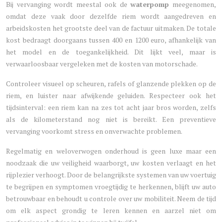
Bij vervanging wordt meestal ook de
waterpomp
meegenomen,
omdat deze vaak door dezelfde riem wordt aangedreven en
arbeidskosten het grootste deel van de factuur uitmaken. De totale
kost bedraagt doorgaans tussen 400 en 1200 euro, afhankelijk van
het model en de toegankelijkheid. Dit lijkt veel, maar is
verwaarloosbaar vergeleken met de kosten van motorschade.
Controleer visueel op scheuren, rafels of glanzende plekken op de
riem, en luister naar afwijkende geluiden. Respecteer ook het
tijdsinterval: een riem kan na zes tot acht jaar bros worden, zelfs
als de kilometerstand nog niet is bereikt. Een preventieve
vervanging voorkomt stress en onverwachte problemen.
Regelmatig en weloverwogen onderhoud is geen luxe maar een
noodzaak die uw veiligheid waarborgt, uw kosten verlaagt en het
rijplezier verhoogt. Door de belangrijkste systemen van uw voertuig
te begrijpen en symptomen vroegtijdig te herkennen, blijft uw auto
betrouwbaar en behoudt u controle over uw mobiliteit. Neem de tijd
om elk aspect grondig te leren kennen en aarzel niet om