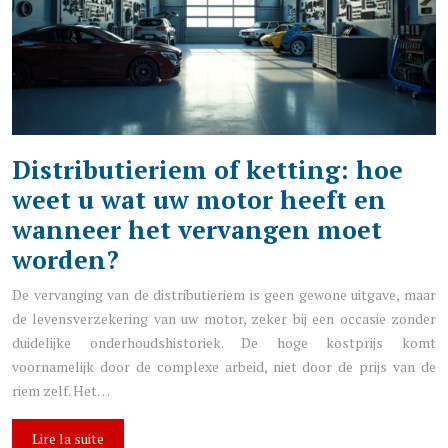
Distributieriem of ketting: hoe
weet u wat uw motor heeft en
wanneer het vervangen moet
worden?
De vervanging van de distributieriem is geen gewone uitgave, maar
de levensverzekering van uw motor, zeker bij een occasie zonder
duidelijke onderhoudshistoriek. De hoge kostprijs komt
voornamelijk door de complexe arbeid, niet door de prijs van de
riem zelf. Het…
Lire la suite