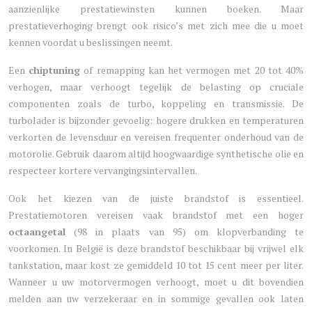
aanzienlijke prestatiewinsten kunnen boeken. Maar
prestatieverhoging brengt ook risico’s met zich mee die u moet
kennen voordat u beslissingen neemt.
Een
chiptuning
of remapping kan het vermogen met 20 tot 40%
verhogen, maar verhoogt tegelijk de belasting op cruciale
componenten zoals de turbo, koppeling en transmissie. De
turbolader is bijzonder gevoelig: hogere drukken en temperaturen
verkorten de levensduur en vereisen frequenter onderhoud van de
motorolie. Gebruik daarom altijd hoogwaardige synthetische olie en
respecteer kortere vervangingsintervallen.
Ook het kiezen van de juiste brandstof is essentieel.
Prestatiemotoren vereisen vaak brandstof met een hoger
octaangetal
(98 in plaats van 95) om klopverbanding te
voorkomen. In België is deze brandstof beschikbaar bij vrijwel elk
tankstation, maar kost ze gemiddeld 10 tot 15 cent meer per liter.
Wanneer u uw motorvermogen verhoogt, moet u dit bovendien
melden aan uw verzekeraar en in sommige gevallen ook laten