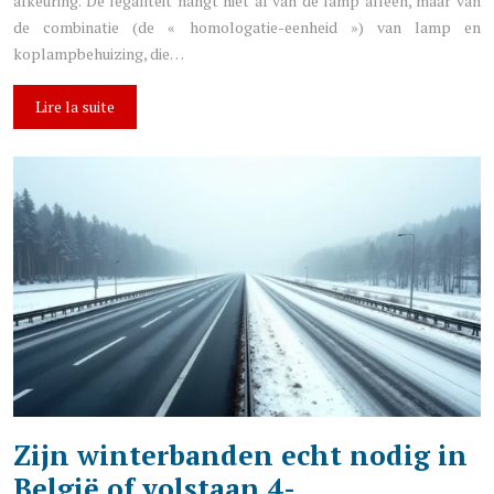
afkeuring. De legaliteit hangt niet af van de lamp alleen, maar van
de combinatie (de « homologatie-eenheid ») van lamp en
koplampbehuizing, die…
Lire la suite
Zijn winterbanden echt nodig in
België of volstaan 4-