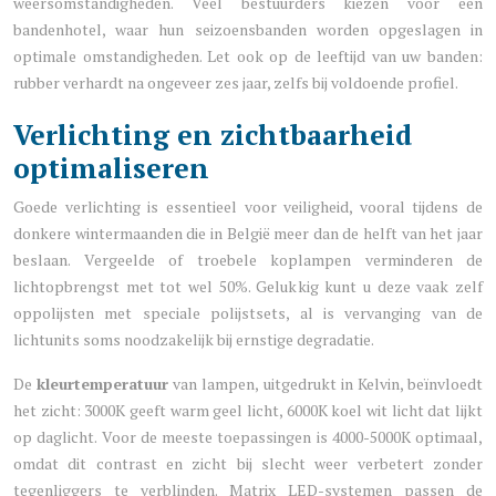
weersomstandigheden. Veel bestuurders kiezen voor een
bandenhotel, waar hun seizoensbanden worden opgeslagen in
optimale omstandigheden. Let ook op de leeftijd van uw banden:
rubber verhardt na ongeveer zes jaar, zelfs bij voldoende profiel.
Verlichting en zichtbaarheid
optimaliseren
Goede verlichting is essentieel voor veiligheid, vooral tijdens de
donkere wintermaanden die in België meer dan de helft van het jaar
beslaan. Vergeelde of troebele koplampen verminderen de
lichtopbrengst met tot wel 50%. Gelukkig kunt u deze vaak zelf
oppolijsten met speciale polijstsets, al is vervanging van de
lichtunits soms noodzakelijk bij ernstige degradatie.
De
kleurtemperatuur
van lampen, uitgedrukt in Kelvin, beïnvloedt
het zicht: 3000K geeft warm geel licht, 6000K koel wit licht dat lijkt
op daglicht. Voor de meeste toepassingen is 4000-5000K optimaal,
omdat dit contrast en zicht bij slecht weer verbetert zonder
tegenliggers te verblinden. Matrix LED-systemen passen de