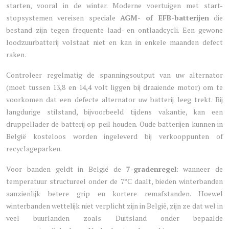
starten, vooral in de winter. Moderne voertuigen met start-
stopsystemen vereisen speciale
AGM- of EFB-batterijen
die
bestand zijn tegen frequente laad- en ontlaadcycli. Een gewone
loodzuurbatterij volstaat niet en kan in enkele maanden defect
raken.
Controleer regelmatig de spanningsoutput van uw alternator
(moet tussen 13,8 en 14,4 volt liggen bij draaiende motor) om te
voorkomen dat een defecte alternator uw batterij leeg trekt. Bij
langdurige stilstand, bijvoorbeeld tijdens vakantie, kan een
druppellader de batterij op peil houden. Oude batterijen kunnen in
België kosteloos worden ingeleverd bij verkooppunten of
recyclageparken.
Voor banden geldt in België de
7-gradenregel
: wanneer de
temperatuur structureel onder de 7°C daalt, bieden winterbanden
aanzienlijk betere grip en kortere remafstanden. Hoewel
winterbanden wettelijk niet verplicht zijn in België, zijn ze dat wel in
veel buurlanden zoals Duitsland onder bepaalde