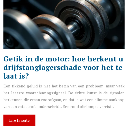
Getik in de motor: hoe herkent u
drijfstanglagerschade voor het te
laat is?
Een tikkend geluid is niet het begin van een probleem, maar vaak
het laatste waarschuwingssignaal. De échte kunst is de signalen
herkennen die eraan voorafgaan, en dat is wat een slimme aankoop
van een catastrofe onderscheidt. Een rood olielampje vereist…
Lire la suite