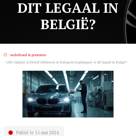
DIT LEGAAL IN
BELGIË?
/
onderhoud & prestaties
/ LED-lampen achteraf inbouwen in halogeen koplampen: is dit legaal in België?
Publié le 15 mai 2024