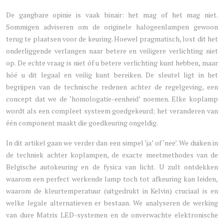
De gangbare opinie is vaak binair: het mag of het mag niet.
Sommigen adviseren om de originele halogeenlampen gewoon
terug te plaatsen voor de keuring. Hoewel pragmatisch, lost dit het
onderliggende verlangen naar betere en veiligere verlichting niet
op. De echte vraag is niet óf u betere verlichting kunt hebben, maar
hóé u dit legaal en veilig kunt bereiken. De sleutel ligt in het
begrijpen van de technische redenen achter de regelgeving, een
concept dat we de ‘homologatie-eenheid’ noemen. Elke koplamp
wordt als een compleet systeem goedgekeurd; het veranderen van
één component maakt die goedkeuring ongeldig.
In dit artikel gaan we verder dan een simpel ‘ja’ of ‘nee’. We duiken in
de techniek achter koplampen, de exacte meetmethodes van de
Belgische autokeuring en de fysica van licht. U zult ontdekken
waarom een perfect werkende lamp toch tot afkeuring kan leiden,
waarom de kleurtemperatuur (uitgedrukt in Kelvin) cruciaal is en
welke legale alternatieven er bestaan. We analyseren de werking
van dure Matrix LED-systemen en de onverwachte elektronische