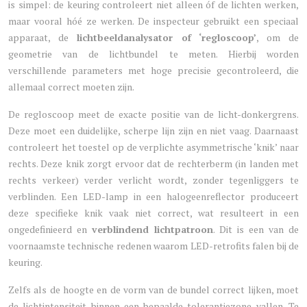
is simpel: de keuring controleert niet alleen óf de lichten werken,
maar vooral hóé ze werken. De inspecteur gebruikt een speciaal
apparaat, de
lichtbeeldanalysator of ‘regloscoop’
, om de
geometrie van de lichtbundel te meten. Hierbij worden
verschillende parameters met hoge precisie gecontroleerd, die
allemaal correct moeten zijn.
De regloscoop meet de exacte positie van de licht-donkergrens.
Deze moet een duidelijke, scherpe lijn zijn en niet vaag. Daarnaast
controleert het toestel op de verplichte asymmetrische ‘knik’ naar
rechts. Deze knik zorgt ervoor dat de rechterberm (in landen met
rechts verkeer) verder verlicht wordt, zonder tegenliggers te
verblinden. Een LED-lamp in een halogeenreflector produceert
deze specifieke knik vaak niet correct, wat resulteert in een
ongedefinieerd en
verblindend lichtpatroon
. Dit is een van de
voornaamste technische redenen waarom LED-retrofits falen bij de
keuring.
Zelfs als de hoogte en de vorm van de bundel correct lijken, moet
de lichtintensiteit binnen een bepaalde tolerantiezone vallen. Te