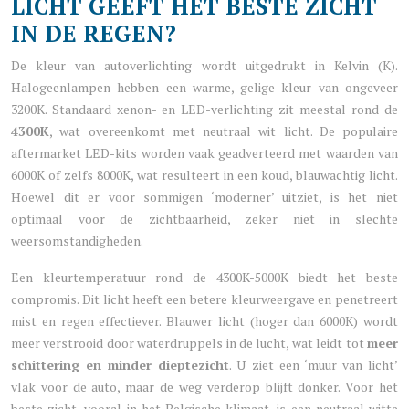
LICHT GEEFT HET BESTE ZICHT
IN DE REGEN?
De kleur van autoverlichting wordt uitgedrukt in Kelvin (K).
Halogeenlampen hebben een warme, gelige kleur van ongeveer
3200K. Standaard xenon- en LED-verlichting zit meestal rond de
4300K
, wat overeenkomt met neutraal wit licht. De populaire
aftermarket LED-kits worden vaak geadverteerd met waarden van
6000K of zelfs 8000K, wat resulteert in een koud, blauwachtig licht.
Hoewel dit er voor sommigen ‘moderner’ uitziet, is het niet
optimaal voor de zichtbaarheid, zeker niet in slechte
weersomstandigheden.
Een kleurtemperatuur rond de 4300K-5000K biedt het beste
compromis. Dit licht heeft een betere kleurweergave en penetreert
mist en regen effectiever. Blauwer licht (hoger dan 6000K) wordt
meer verstrooid door waterdruppels in de lucht, wat leidt tot
meer
schittering en minder dieptezicht
. U ziet een ‘muur van licht’
vlak voor de auto, maar de weg verderop blijft donker. Voor het
beste zicht, vooral in het Belgische klimaat, is een neutraal witte