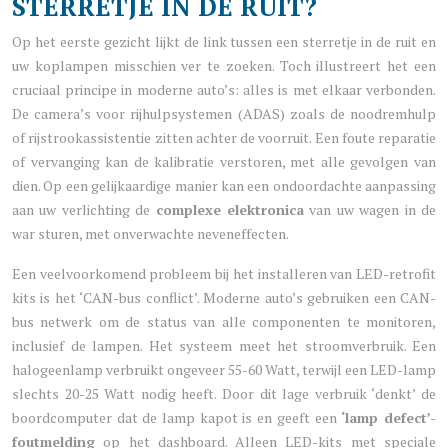
STERRETJE IN DE RUIT?
Op het eerste gezicht lijkt de link tussen een sterretje in de ruit en
uw koplampen misschien ver te zoeken. Toch illustreert het een
cruciaal principe in moderne auto’s: alles is met elkaar verbonden.
De camera’s voor rijhulpsystemen (ADAS) zoals de noodremhulp
of rijstrookassistentie zitten achter de voorruit. Een foute reparatie
of vervanging kan de kalibratie verstoren, met alle gevolgen van
dien. Op een gelijkaardige manier kan een ondoordachte aanpassing
aan uw verlichting de
complexe elektronica
van uw wagen in de
war sturen, met onverwachte neveneffecten.
Een veelvoorkomend probleem bij het installeren van LED-retrofit
kits is het ‘CAN-bus conflict’. Moderne auto’s gebruiken een CAN-
bus netwerk om de status van alle componenten te monitoren,
inclusief de lampen. Het systeem meet het stroomverbruik. Een
halogeenlamp verbruikt ongeveer 55-60 Watt, terwijl een LED-lamp
slechts 20-25 Watt nodig heeft. Door dit lage verbruik ‘denkt’ de
boordcomputer dat de lamp kapot is en geeft een
‘lamp defect’-
foutmelding
op het dashboard. Alleen LED-kits met speciale