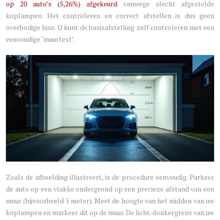
op 20 auto’s (5,26%) afgekeurd
vanwege slecht afgestelde
koplampen. Het controleren en correct afstellen is dus geen
overbodige luxe. U kunt de basisafstelling zelf controleren met een
eenvoudige ‘muurtest’.
Zoals de afbeelding illustreert, is de procedure eenvoudig. Parkeer
de auto op een vlakke ondergrond op een precieze afstand van een
muur (bijvoorbeeld 5 meter). Meet de hoogte van het midden van uw
koplampen en markeer dit op de muur. De licht-donkergrens van uw