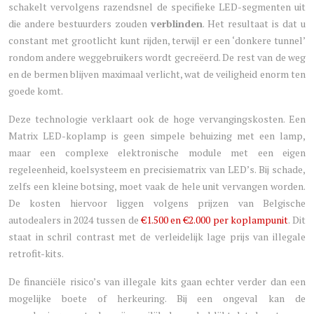
schakelt vervolgens razendsnel de specifieke LED-segmenten uit
die andere bestuurders zouden
verblinden
. Het resultaat is dat u
constant met grootlicht kunt rijden, terwijl er een ‘donkere tunnel’
rondom andere weggebruikers wordt gecreëerd. De rest van de weg
en de bermen blijven maximaal verlicht, wat de veiligheid enorm ten
goede komt.
Deze technologie verklaart ook de hoge vervangingskosten. Een
Matrix LED-koplamp is geen simpele behuizing met een lamp,
maar een complexe elektronische module met een eigen
regeleenheid, koelsysteem en precisiematrix van LED’s. Bij schade,
zelfs een kleine botsing, moet vaak de hele unit vervangen worden.
De kosten hiervoor liggen volgens prijzen van Belgische
autodealers in 2024 tussen de
€1.500 en €2.000 per koplampunit
. Dit
staat in schril contrast met de verleidelijk lage prijs van illegale
retrofit-kits.
De financiële risico’s van illegale kits gaan echter verder dan een
mogelijke boete of herkeuring. Bij een ongeval kan de