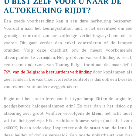
U BEST ZELF VOOR U NAAR DE
AUTOKEURING RIJDT?
Een goede voorbereiding kan u een dure herkeuring besparen.
Voordat u naar het keuringsstation rijdt, is het essentieel om een
grondige controle van uw volledige verlichtingssysteem uit te
voeren. Dit gaat verder dan enkel controleren of de lampen
branden. Volg deze checklist om de meest voorkomende
afkeurpunten te vermijden. Het probleem van verblinding is reëel;
een recent onderzoek van Touring België toont aan dat maar liefst
76% van de Belgische bestuurders verblinding
door koplampen als
zeer hinderlijk ervaart. Een correcte controle is dus ook een kwestie
van respect voor andere weggebruikers.
Begin met het controleren van het
type lamp
. Zitten de originele,
goedgekeurde halogeenlampen erin? Zo niet, dan is het risico op
afkeuring zeer groot. Verifieer vervolgens de
kleur
: het licht moet
wit tot lichtgeel zijn. Elke zichtbare blauwe schijn (indicatief voor
>6000K) is een rode vlag. Inspecteer ook de
staat van de lens
. Is
deze helder of dof en vergeeld? Een goede polijstbeurt kan hier