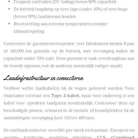
Frequent snelladen (DC-lading) boven 80% capaciteit
De batterij langdurig op zeer lage (onder 10%) of zeer hoge
(boven 90%) laadniveaus houden
Blootstelling aan extreme temperaturen zonder
klimaatregeling
Controleer de garantievoorwaarden: veel fabrikanten bieden 8 jaar
of 160.000 km garantie op de batterij, met vervanging indien de
capaciteit onder 70% zakt. Deze garantie is vaak overdraagbaar aan
de tweede eigenaar, wat de aankoop aanzienlijk veiliger maakt.
Laadinfrastructuur en connectoren
Verifieer welke laadkabel(s) bij de wagen geleverd worden. Voor
thuisladen volstaat een
Type 2-kabel
, maar voor onderweg is een
kabel voor openbare laadpalen noodzakelijk. Controleer deze op
beschadigde pinnen, scheuren in de isolatie of brandplekken bij de
aansluitingen: vervanging kost 150 tot 400 euro.
De snellaadconnector verschilt per merk en bouwjaar: Europese en
recente Aziatische modellen gebruiken
CCS (Combined