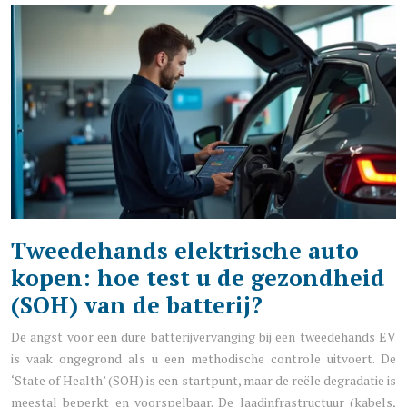
Tweedehands elektrische auto
kopen: hoe test u de gezondheid
(SOH) van de batterij?
De angst voor een dure batterijvervanging bij een tweedehands EV
is vaak ongegrond als u een methodische controle uitvoert. De
‘State of Health’ (SOH) is een startpunt, maar de reële degradatie is
meestal beperkt en voorspelbaar. De laadinfrastructuur (kabels,