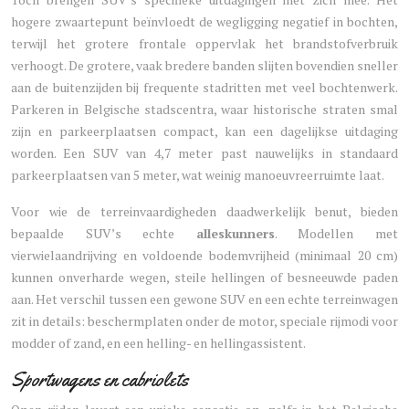
hogere zwaartepunt beïnvloedt de wegligging negatief in bochten,
terwijl het grotere frontale oppervlak het brandstofverbruik
verhoogt. De grotere, vaak bredere banden slijten bovendien sneller
aan de buitenzijden bij frequente stadritten met veel bochtenwerk.
Parkeren in Belgische stadscentra, waar historische straten smal
zijn en parkeerplaatsen compact, kan een dagelijkse uitdaging
worden. Een SUV van 4,7 meter past nauwelijks in standaard
parkeerplaatsen van 5 meter, wat weinig manoeuvreerruimte laat.
Voor wie de terreinvaardigheden daadwerkelijk benut, bieden
bepaalde SUV’s echte
alleskunners
. Modellen met
vierwielaandrijving en voldoende bodemvrijheid (minimaal 20 cm)
kunnen onverharde wegen, steile hellingen of besneeuwde paden
aan. Het verschil tussen een gewone SUV en een echte terreinwagen
zit in details: beschermplaten onder de motor, speciale rijmodi voor
modder of zand, en een helling- en hellingassistent.
Sportwagens en cabriolets