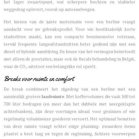
het lager zwaartepunt, wat scherpere bochten en stabieler
weggedrag oplevert, vooral op autosnelwegen.
Het kiezen van de juiste motorisatie voor een berline vraagt
aandacht voor uw gebruiksprofiel. Voor wie hoofdzakelijk korte
stadsritten maakt, kan een compacte benzinemotor volstaan,
terwijl frequente langeafstandsritten beter gediend zijn met een
diesel of hybride aandrijving. De keuze van het vermogen beïnvloedt
niet alleen de prestaties, maar ook de fiscale behandeling in België,
waar de CO₂-uitstoot een belangrijke rol speelt.
Breaks voor ruimte en comfort
De break combineert het rijgedrag van een berline met een
aanzienlijk grotere
laadruimte
. Met koffervolumes die vaak 500 tot
700 liter bedragen (en meer dan het dubbele met neergeklapte
achterbanken), zijn deze voertuigen ideaal voor gezinnen of wie
regelmatig volumineuze goederen vervoert. Het optimaal benutten
van deze ruimte vraagt echter enige planning: zwaardere items
plaatst u best laag en tegen de rugleuning, lichtere voorwerpen