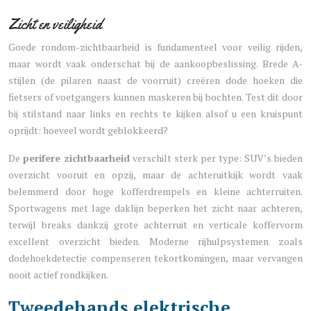
Zicht en veiligheid
Goede rondom-zichtbaarheid is fundamenteel voor veilig rijden,
maar wordt vaak onderschat bij de aankoopbeslissing. Brede A-
stijlen (de pilaren naast de voorruit) creëren dode hoeken die
fietsers of voetgangers kunnen maskeren bij bochten. Test dit door
bij stilstand naar links en rechts te kijken alsof u een kruispunt
oprijdt: hoeveel wordt geblokkeerd?
De
perifere zichtbaarheid
verschilt sterk per type: SUV’s bieden
overzicht vooruit en opzij, maar de achteruitkijk wordt vaak
belemmerd door hoge kofferdrempels en kleine achterruiten.
Sportwagens met lage daklijn beperken het zicht naar achteren,
terwijl breaks dankzij grote achterruit en verticale koffervorm
excellent overzicht bieden. Moderne rijhulpsystemen zoals
dodehoekdetectie compenseren tekortkomingen, maar vervangen
nooit actief rondkijken.
Tweedehands elektrische