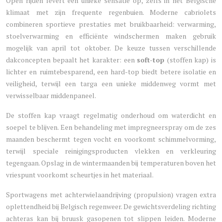
Open rijden levert een unieke sensatie op, zelfs in het Belgische
klimaat met zijn frequente regenbuien. Moderne cabriolets
combineren sportieve prestaties met bruikbaarheid: verwarming,
stoelverwarming en efficiënte windschermen maken gebruik
mogelijk van april tot oktober. De keuze tussen verschillende
dakconcepten bepaalt het karakter: een
soft-top
(stoffen kap) is
lichter en ruimtebesparend, een hard-top biedt betere isolatie en
veiligheid, terwijl een targa een unieke middenweg vormt met
verwisselbaar middenpaneel.
De stoffen kap vraagt regelmatig onderhoud om waterdicht en
soepel te blijven. Een behandeling met impregneerspray om de zes
maanden beschermt tegen vocht en voorkomt schimmelvorming,
terwijl speciale reinigingsproducten vlekken en verkleuring
tegengaan. Opslag in de wintermaanden bij temperaturen boven het
vriespunt voorkomt scheurtjes in het materiaal.
Sportwagens met achterwielaandrijving (propulsion) vragen extra
oplettendheid bij Belgisch regenweer. De gewichtsverdeling richting
achteras kan bij bruusk gasopenen tot slippen leiden. Moderne