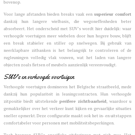
bovenop.
Voor lange afstanden bieden breaks vaak een
superieur comfort
dankzij hun langere wielbasis, die wegoneffenheden beter
absorbeert. Het onderscheid met SUV’s wordt hier duidelijk: waar
verhoogde voertuigen meer wiebelen door hun hogere bouw, blijft
een break stabieler en stiller op snelwegen. Bij gebruik van
neerklapbare zitbanken is het belangrijk te controleren of de
rugleuningen volledig vlak vouwen, wat het laden van langere
objecten zoals fietsen of meubels aanzienlijk vereenvoudigt.
SUV’s en verhoogde voertuigen
Verhoogde voertuigen domineren het Belgische straatbeeld, mede
dankzij hun populariteit in leasingcontracten. Hun verhoogde
zitpositie biedt uitstekende
perifere zichtbaarheid
, waardoor u
gemakkelijker over het verkeer kunt kijken en gevaarlijke situaties
sneller opmerkt. Deze configuratie maakt ook het in- en uitstappen
comfortabeler voor personen met mobiliteitsbeperkingen.
Toch brengen SUV’s specifieke uitdagingen met zich mee. Het