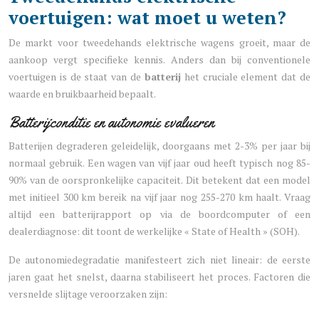
voertuigen: wat moet u weten?
De markt voor tweedehands elektrische wagens groeit, maar de
aankoop vergt specifieke kennis. Anders dan bij conventionele
voertuigen is de staat van de
batterij
het cruciale element dat de
waarde en bruikbaarheid bepaalt.
Batterijconditie en autonomie evalueren
Batterijen degraderen geleidelijk, doorgaans met 2-3% per jaar bij
normaal gebruik. Een wagen van vijf jaar oud heeft typisch nog 85-
90% van de oorspronkelijke capaciteit. Dit betekent dat een model
met initieel 300 km bereik na vijf jaar nog 255-270 km haalt. Vraag
altijd een batterijrapport op via de boordcomputer of een
dealerdiagnose: dit toont de werkelijke « State of Health » (SOH).
De autonomiedegradatie manifesteert zich niet lineair: de eerste
jaren gaat het snelst, daarna stabiliseert het proces. Factoren die
versnelde slijtage veroorzaken zijn: