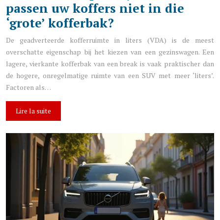
passen uw koffers niet in die
‘grote’ kofferbak?
De geadverteerde kofferruimte in liters (VDA) is de meest
overschatte eigenschap bij het kiezen van een gezinswagen. Een
lagere, vierkante kofferbak van een break is vaak praktischer dan
de hogere, onregelmatige ruimte van een SUV met meer ‘liters’.
Factoren als…
Lire la suite