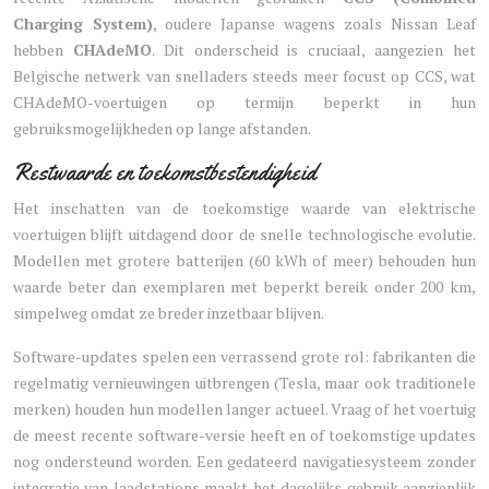
Charging System)
, oudere Japanse wagens zoals Nissan Leaf
hebben
CHAdeMO
. Dit onderscheid is cruciaal, aangezien het
Belgische netwerk van snelladers steeds meer focust op CCS, wat
CHAdeMO-voertuigen op termijn beperkt in hun
gebruiksmogelijkheden op lange afstanden.
Restwaarde en toekomstbestendigheid
Het inschatten van de toekomstige waarde van elektrische
voertuigen blijft uitdagend door de snelle technologische evolutie.
Modellen met grotere batterijen (60 kWh of meer) behouden hun
waarde beter dan exemplaren met beperkt bereik onder 200 km,
simpelweg omdat ze breder inzetbaar blijven.
Software-updates spelen een verrassend grote rol: fabrikanten die
regelmatig vernieuwingen uitbrengen (Tesla, maar ook traditionele
merken) houden hun modellen langer actueel. Vraag of het voertuig
de meest recente software-versie heeft en of toekomstige updates
nog ondersteund worden. Een gedateerd navigatiesysteem zonder
integratie van laadstations maakt het dagelijks gebruik aanzienlijk