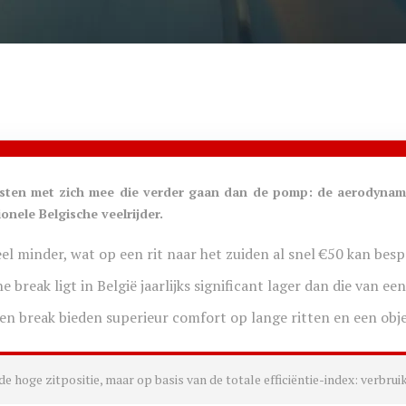
sten met zich mee die verder gaan dan de pomp: de aerodynami
onele Belgische veelrijder.
el minder, wat op een rit naar het zuiden al snel €50 kan besp
break ligt in België jaarlijks significant lager dan die van een
en break bieden superieur comfort op lange ritten en een objec
 hoge zitpositie, maar op basis van de totale efficiëntie-index: verbruik