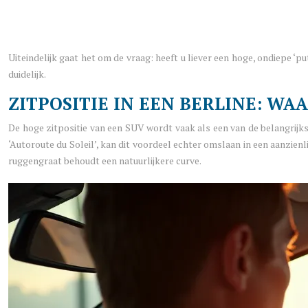
Uiteindelijk gaat het om de vraag: heeft u liever een hoge, ondiepe ‘
duidelijk.
ZITPOSITIE IN EEN BERLINE: WA
De hoge zitpositie van een SUV wordt vaak als een van de belangrijks
‘Autoroute du Soleil’, kan dit voordeel echter omslaan in een aanzienl
ruggengraat behoudt een natuurlijkere curve.