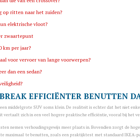
dan die van een crossover?
g op ritten naar het zuiden?
un elektrische vloot?
ger zwaartepunt
0 km per jaar?
iaal voor vervoer van lange voorwerpen?
eer dan een sedan?
veiligheid?
BREAK EFFICIËNTER BENUTTEN DA
 een middelgrote SUV soms klein. De realiteit is echter dat het niet enk
 vertaalt zich in een veel hogere praktische efficiëntie, vooral bij het
sten nemen verhoudingsgewijs meer plaats in. Bovendien zorgt de hoger
ruimte maximaal te benutten, zoals een praktijktest met standaard IKEA