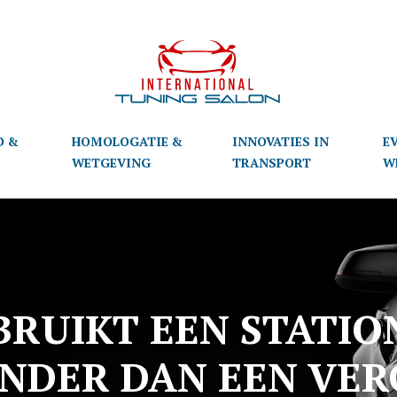
D &
HOMOLOGATIE &
INNOVATIES IN
E
S
WETGEVING
TRANSPORT
W
RUIKT EEN STATIO
NDER DAN EEN VER