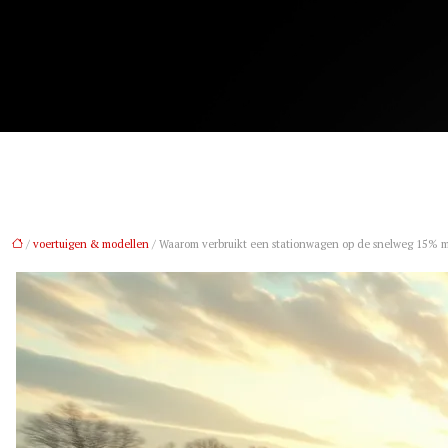
/
voertuigen & modellen
/ Waarom verbruikt een stationwagen op de snelweg 15% m