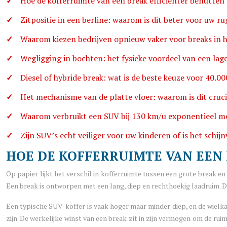
Hoe de kofferruimte van een break efficiënter benutten 
Zitpositie in een berline: waarom is dit beter voor uw ru
Waarom kiezen bedrijven opnieuw vaker voor breaks in h
Wegligging in bochten: het fysieke voordeel van een la
Diesel of hybride break: wat is de beste keuze voor 40.00
Het mechanisme van de platte vloer: waarom is dit cruc
Waarom verbruikt een SUV bij 130 km/u exponentieel m
Zijn SUV’s echt veiliger voor uw kinderen of is het schijn
HOE DE KOFFERRUIMTE VAN EEN 
Op papier lijkt het verschil in kofferruimte tussen een grote break en
Een break is ontworpen met een lang, diep en rechthoekig laadruim. Dit
Een typische SUV-koffer is vaak hoger maar minder diep, en de wielka
zijn. De werkelijke winst van een break zit in zijn vermogen om de 