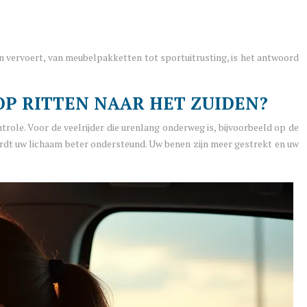
pen vervoert, van meubelpakketten tot sportuitrusting, is het antwoord
 OP RITTEN NAAR HET ZUIDEN?
role. Voor de veelrijder die urenlang onderweg is, bijvoorbeeld op de
wordt uw lichaam beter ondersteund. Uw benen zijn meer gestrekt en uw