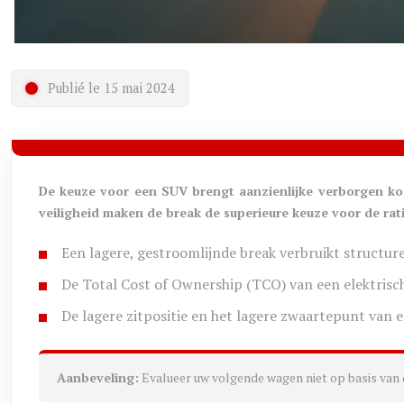
Publié le 15 mai 2024
De keuze voor een SUV brengt aanzienlijke verborgen ko
veiligheid maken de break de superieure keuze voor de rati
Een lagere, gestroomlijnde break verbruikt structure
De Total Cost of Ownership (TCO) van een elektrische 
De lagere zitpositie en het lagere zwaartepunt van e
Aanbeveling:
Evalueer uw volgende wagen niet op basis van de