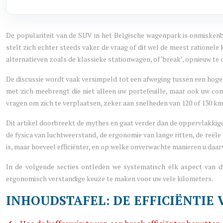
De populariteit van de SUV in het Belgische wagenpark is onmiskenbaa
stelt zich echter steeds vaker de vraag of dit wel de meest rationele 
alternatieven zoals de klassieke stationwagen, of ‘break’, opnieuw te
De discussie wordt vaak versimpeld tot een afweging tussen een hoge z
met zich meebrengt die niet alleen uw portefeuille, maar ook uw comf
vragen om zich te verplaatsen, zeker aan snelheden van 120 of 130 km
Dit artikel doorbreekt de mythes en gaat verder dan de oppervlakkige ve
de fysica van luchtweerstand, de ergonomie van lange ritten, de reële T
is, maar hoeveel efficiënter, en op welke onverwachte manieren u daar
In de volgende secties ontleden we systematisch elk aspect van de
ergonomisch verstandige keuze te maken voor uw vele kilometers.
INHOUDSTAFEL: DE EFFICIËNTIE 