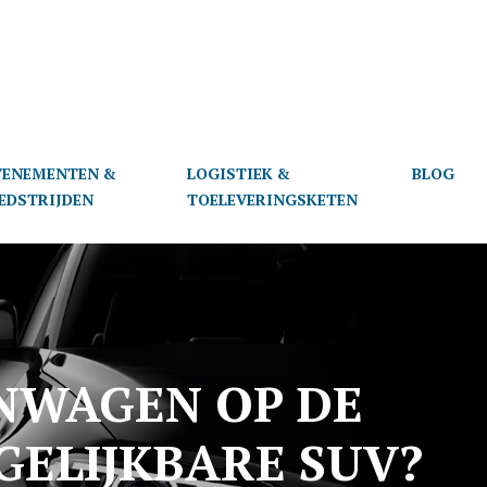
VENEMENTEN &
LOGISTIEK &
BLOG
EDSTRIJDEN
TOELEVERINGSKETEN
NWAGEN OP DE
GELIJKBARE SUV?