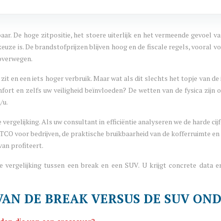
r. De hoge zitpositie, het stoere uiterlijk en het vermeende gevoel van
keuze is. De brandstofprijzen blijven hoog en de fiscale regels, vooral
 overwegen.
it en een iets hoger verbruik. Maar wat als dit slechts het topje van d
ort en zelfs uw veiligheid beïnvloeden? De wetten van de fysica zijn o
/u.
rgelijking. Als uw consultant in efficiëntie analyseren we de harde cijfe
CO voor bedrijven, de praktische bruikbaarheid van de kofferruimte en de
van profiteert.
 vergelijking tussen een break en een SUV. U krijgt concrete data e
VAN DE BREAK VERSUS DE SUV ON