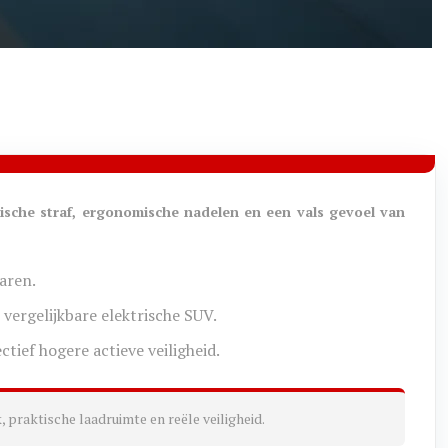
sche straf, ergonomische nadelen en een vals gevoel van
aren.
 vergelijkbare elektrische SUV.
tief hogere actieve veiligheid.
, praktische laadruimte en reële veiligheid.