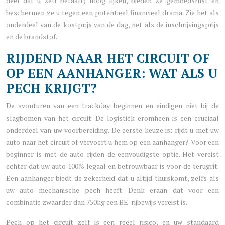
deel dat u zelf betaalt) hoog lijken, bieden ze gemoedsrust en
beschermen ze u tegen een potentieel financieel drama. Zie het als
onderdeel van de kostprijs van de dag, net als de inschrijvingsprijs
en de brandstof.
RIJDEND NAAR HET CIRCUIT OF
OP EEN AANHANGER: WAT ALS U
PECH KRIJGT?
De avonturen van een trackday beginnen en eindigen niet bij de
slagbomen van het circuit. De logistiek eromheen is een cruciaal
onderdeel van uw voorbereiding. De eerste keuze is: rijdt u met uw
auto naar het circuit of vervoert u hem op een aanhanger? Voor een
beginner is met de auto rijden de eenvoudigste optie. Het vereist
echter dat uw auto 100% legaal en betrouwbaar is voor de terugrit.
Een aanhanger biedt de zekerheid dat u altijd thuiskomt, zelfs als
uw auto mechanische pech heeft. Denk eraan dat voor een
combinatie zwaarder dan 750kg een BE-rijbewijs vereist is.
Pech op het circuit zelf is een reëel risico, en uw standaard