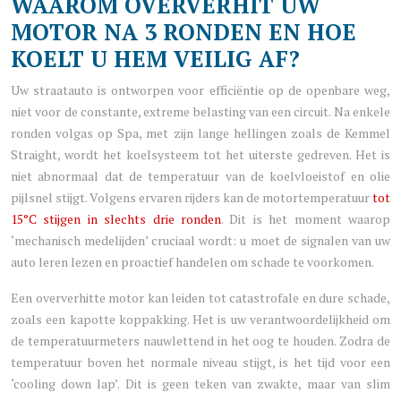
WAAROM OVERVERHIT UW
MOTOR NA 3 RONDEN EN HOE
KOELT U HEM VEILIG AF?
Uw straatauto is ontworpen voor efficiëntie op de openbare weg,
niet voor de constante, extreme belasting van een circuit. Na enkele
ronden volgas op Spa, met zijn lange hellingen zoals de Kemmel
Straight, wordt het koelsysteem tot het uiterste gedreven. Het is
niet abnormaal dat de temperatuur van de koelvloeistof en olie
pijlsnel stijgt. Volgens ervaren rijders kan de motortemperatuur
tot
15°C stijgen in slechts drie ronden
. Dit is het moment waarop
‘mechanisch medelijden’ cruciaal wordt: u moet de signalen van uw
auto leren lezen en proactief handelen om schade te voorkomen.
Een oververhitte motor kan leiden tot catastrofale en dure schade,
zoals een kapotte koppakking. Het is uw verantwoordelijkheid om
de temperatuurmeters nauwlettend in het oog te houden. Zodra de
temperatuur boven het normale niveau stijgt, is het tijd voor een
‘cooling down lap’. Dit is geen teken van zwakte, maar van slim