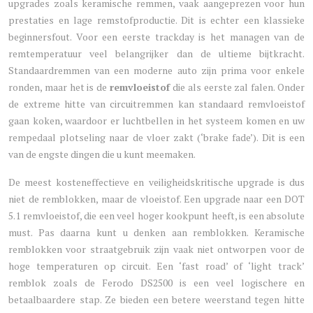
upgrades zoals keramische remmen, vaak aangeprezen voor hun
prestaties en lage remstofproductie. Dit is echter een klassieke
beginnersfout. Voor een eerste trackday is het managen van de
remtemperatuur veel belangrijker dan de ultieme bijtkracht.
Standaardremmen van een moderne auto zijn prima voor enkele
ronden, maar het is de
remvloeistof
die als eerste zal falen. Onder
de extreme hitte van circuitremmen kan standaard remvloeistof
gaan koken, waardoor er luchtbellen in het systeem komen en uw
rempedaal plotseling naar de vloer zakt (‘brake fade’). Dit is een
van de engste dingen die u kunt meemaken.
De meest kosteneffectieve en veiligheidskritische upgrade is dus
niet de remblokken, maar de vloeistof. Een upgrade naar een DOT
5.1 remvloeistof, die een veel hoger kookpunt heeft, is een absolute
must. Pas daarna kunt u denken aan remblokken. Keramische
remblokken voor straatgebruik zijn vaak niet ontworpen voor de
hoge temperaturen op circuit. Een ‘fast road’ of ‘light track’
remblok zoals de Ferodo DS2500 is een veel logischere en
betaalbaardere stap. Ze bieden een betere weerstand tegen hitte