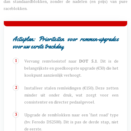
dan standaardblokken, zonder de nadelen (en prijs) van pure
raceblokken.
Actieplan: Prioriteiten voor remmen-upgrades
voor uw eerste trackday
Vervang remvloeistof naar
DOT 5.1
. Dit is de
belangrijkste en goedkoopste upgrade (€30) die het
kookpunt aanzienlijk verhoogt.
Installeer stalen remleidingen (€150). Deze zetten
minder uit onder druk, wat zorgt voor een
consistenter en directer pedaalgevoel.
Upgrade de remblokken naar een ‘fast road’ type
(bv. Ferodo DS2500). Dit is pas de derde stap, niet
de eerste.