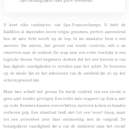
zijn belangrijker dan pure snelheid.
U kent elke centimeter van Spa-Francorchamps. U hebt de
Raidillon al duizenden keren volgas genomen, perfect aanvoelend
hoe de auto licht wordt op de top. In uw simulator bent u een
meester. Die euforie, dat gevoel van totale controle, wilt u nu
omzetten naar de realiteit. De stap naar een echte trackday is een
logische droom. Veel beginners denken dat het een kwestie is van
hun digitale vaardigheden te vertalen naar het asfalt. Ze focussen
op de ideale lijn en het nabootsen van de snelheid die ze op het
scherm gewend zijn.
Maar hier schuilt het gevaar. De harde realiteit van een circuit is
geen spel zonder gevolgen. Een echte auto reageert op fysica, niet
op code. Remmen kunnen oververhitten, motoren koken en banden
verliezen grip. Een stuurfout leidt niet tot een ‘reset’-knop, maar
tot een potentieel zeer dure ontmoeting met de vangrail. De
belangrijkste vaardigheid die u van de simulator naar het circuit