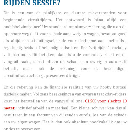
RIJDEN SESSIE?
Dit is een van de pijnlijkste en duurste misverstanden voor
beginnende circuitrijders. Het antwoord is bijna altijd een
ondubbelzinnig ‘nee’. Uw standaard omniumverzekering, die u op de
openbare weg dekt voor schade aan uw eigen wagen, bevat zo goed
als altijd een uitsluitingsclausule voor deelname aan snelheids-,
regelmatigheids- of behendigheidsritten. Een ‘vrij rijden’ trackday
valt hieronder. Dit betekent dat als u de controle verliest en de
vangrail raakt, u niet alleen de schade aan uw eigen auto zelf
betaalt, maar ook de rekening voor de beschadigde
circuitinfrastructuur gepresenteerd krijgt.
En die rekening kan de financiële realiteit van uw hobby brutaal
duidelijk maken. Volgens berekeningen van ervaren trackday-rijders
kost het herstellen van de vangrail al snel
€1.500 voor slechts 10
meter
, inclusief arbeid en materiaal. Een kleine schuiver kan dus al
resulteren in een factuur van duizenden euro’s, los van de schade
aan uw eigen wagen. Het is dan ook absoluut noodzakelijk om uw
opties te overwegen.