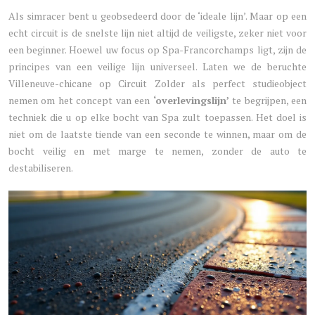
Als simracer bent u geobsedeerd door de ‘ideale lijn’. Maar op een
echt circuit is de snelste lijn niet altijd de veiligste, zeker niet voor
een beginner. Hoewel uw focus op Spa-Francorchamps ligt, zijn de
principes van een veilige lijn universeel. Laten we de beruchte
Villeneuve-chicane op Circuit Zolder als perfect studieobject
nemen om het concept van een
‘overlevingslijn’
te begrijpen, een
techniek die u op elke bocht van Spa zult toepassen. Het doel is
niet om de laatste tiende van een seconde te winnen, maar om de
bocht veilig en met marge te nemen, zonder de auto te
destabiliseren.