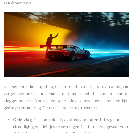
een direct bevel.
De sensorische input op een echt circuit is overweldigend
vergeleken met een simulator. U moet actief scannen naar de
vlaggenposten. Vooral de gele vlag vereist een onmiddellijke
gedragsverandering. Hier is de concrete procedure:
Gele vlag:
Gas onmiddellijk volledig loslaten. Dit is geen
uitnodiging om lichtjes te vertragen, het betekent ‘gevaar voor