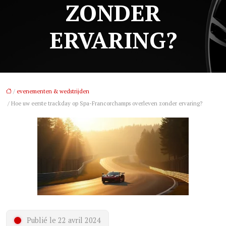
ZONDER
ERVARING?
/
evenementen & wedstrijden
/ Hoe uw eerste trackday op Spa-Francorchamps overleven zonder ervaring?
Publié le 22 avril 2024