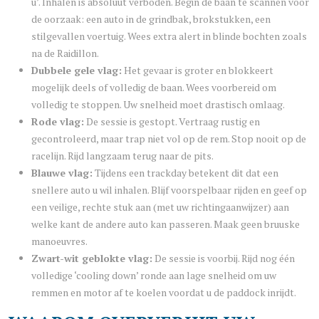
u’. Inhalen is absoluut verboden. Begin de baan te scannen voor
de oorzaak: een auto in de grindbak, brokstukken, een
stilgevallen voertuig. Wees extra alert in blinde bochten zoals
na de Raidillon.
Dubbele gele vlag:
Het gevaar is groter en blokkeert
mogelijk deels of volledig de baan. Wees voorbereid om
volledig te stoppen. Uw snelheid moet drastisch omlaag.
Rode vlag:
De sessie is gestopt. Vertraag rustig en
gecontroleerd, maar trap niet vol op de rem. Stop nooit op de
racelijn. Rijd langzaam terug naar de pits.
Blauwe vlag:
Tijdens een trackday betekent dit dat een
snellere auto u wil inhalen. Blijf voorspelbaar rijden en geef op
een veilige, rechte stuk aan (met uw richtingaanwijzer) aan
welke kant de andere auto kan passeren. Maak geen bruuske
manoeuvres.
Zwart-wit geblokte vlag:
De sessie is voorbij. Rijd nog één
volledige ‘cooling down’ ronde aan lage snelheid om uw
remmen en motor af te koelen voordat u de paddock inrijdt.