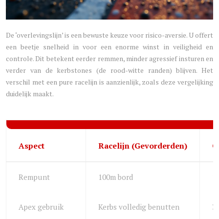
De ‘overlevingslijn’ is een bewuste keuze voor risico-aversie. U offert
een beetje snelheid in voor een enorme winst in veiligheid en
controle. Dit betekent eerder remmen, minder agressief insturen en
verder van de kerbstones (de rood-witte randen) blijven. Het
verschil met een pure racelijn is aanzienlijk, zoals deze vergelijking
duidelijk maakt.
Aspect
Racelijn (Gevorderden)
O
Rempunt
100m bord
1
Apex gebruik
Kerbs volledig benutten
3