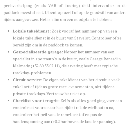
pechverhelping (zoals VAB of Touring) dekt interventies in de
paddock meestal niet. U bent op uzelf of op de goodwill van andere
rijders aangewezen. Het is slim om een noodplan te hebben:
Lokale takeldienst:
Zoek vooraf het nummer op van een
lokale takeldienst in de buurt van Stavelot. Controleer of ze
bereid zijn om in de paddock te komen.
Gespecialiseerde garage:
Noteer het nummer van een
specialist in sportauto’s in de buurt, zoals Garage Renard in
Malmedy (+32 80 33 02 11), die ervaring heeft met typische
trackday-problemen.
Circuit service:
De eigen takeldienst van het circuit is vaak
enkel actief tijdens grote race-evenementen, niet tijdens
private trackdays. Vertrouw hier niet op.
Checklist voor terugrit:
Zelfs als alles goed ging, voer een
controle uit voor u naar huis rijdt: trek de wielbouten na,
controleer het peil van de remvloeistof en pas de
bandenspanning aan (+0.2 bar boven de koude spanning).