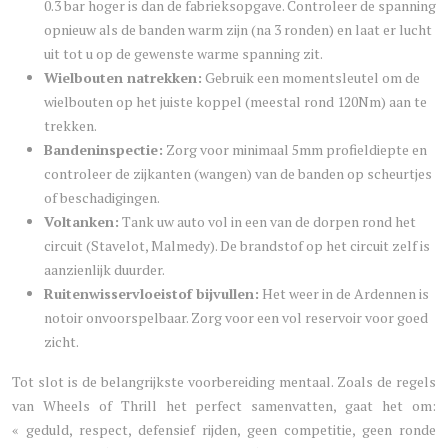
0.3 bar hoger is dan de fabrieksopgave. Controleer de spanning
opnieuw als de banden warm zijn (na 3 ronden) en laat er lucht
uit tot u op de gewenste warme spanning zit.
Wielbouten natrekken:
Gebruik een momentsleutel om de
wielbouten op het juiste koppel (meestal rond 120Nm) aan te
trekken.
Bandeninspectie:
Zorg voor minimaal 5mm profieldiepte en
controleer de zijkanten (wangen) van de banden op scheurtjes
of beschadigingen.
Voltanken:
Tank uw auto vol in een van de dorpen rond het
circuit (Stavelot, Malmedy). De brandstof op het circuit zelf is
aanzienlijk duurder.
Ruitenwisservloeistof bijvullen:
Het weer in de Ardennen is
notoir onvoorspelbaar. Zorg voor een vol reservoir voor goed
zicht.
Tot slot is de belangrijkste voorbereiding mentaal. Zoals de regels
van Wheels of Thrill het perfect samenvatten, gaat het om:
« geduld, respect, defensief rijden, geen competitie, geen ronde