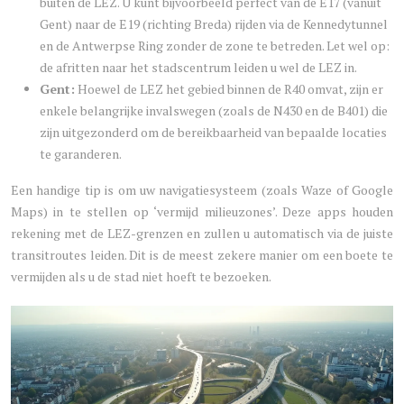
buiten de LEZ. U kunt bijvoorbeeld perfect van de E17 (vanuit
Gent) naar de E19 (richting Breda) rijden via de Kennedytunnel
en de Antwerpse Ring zonder de zone te betreden. Let wel op:
de afritten naar het stadscentrum leiden u wel de LEZ in.
Gent:
Hoewel de LEZ het gebied binnen de R40 omvat, zijn er
enkele belangrijke invalswegen (zoals de N430 en de B401) die
zijn uitgezonderd om de bereikbaarheid van bepaalde locaties
te garanderen.
Een handige tip is om uw navigatiesysteem (zoals Waze of Google
Maps) in te stellen op ‘vermijd milieuzones’. Deze apps houden
rekening met de LEZ-grenzen en zullen u automatisch via de juiste
transitroutes leiden. Dit is de meest zekere manier om een boete te
vermijden als u de stad niet hoeft te bezoeken.