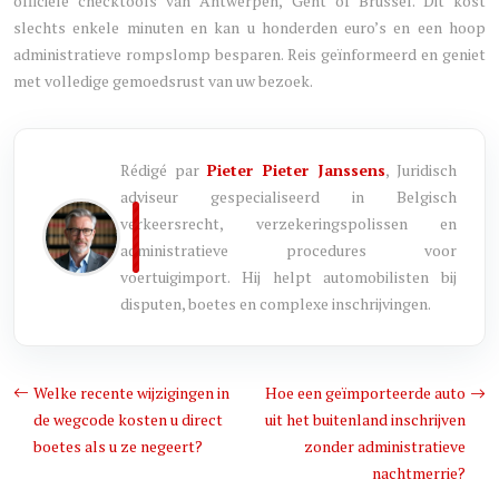
officiële checktools van Antwerpen, Gent of Brussel. Dit kost
slechts enkele minuten en kan u honderden euro’s en een hoop
administratieve rompslomp besparen. Reis geïnformeerd en geniet
met volledige gemoedsrust van uw bezoek.
Rédigé par
Pieter Pieter Janssens
, Juridisch
adviseur gespecialiseerd in Belgisch
verkeersrecht, verzekeringspolissen en
administratieve procedures voor
voertuigimport. Hij helpt automobilisten bij
disputen, boetes en complexe inschrijvingen.
Welke recente wijzigingen in
Hoe een geïmporteerde auto
de wegcode kosten u direct
uit het buitenland inschrijven
boetes als u ze negeert?
zonder administratieve
nachtmerrie?