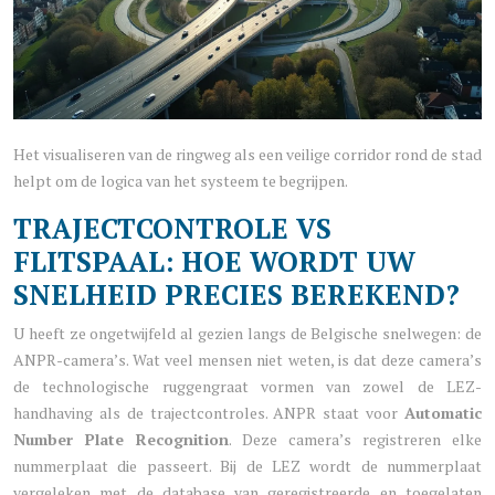
Het visualiseren van de ringweg als een veilige corridor rond de stad
helpt om de logica van het systeem te begrijpen.
TRAJECTCONTROLE VS
FLITSPAAL: HOE WORDT UW
SNELHEID PRECIES BEREKEND?
U heeft ze ongetwijfeld al gezien langs de Belgische snelwegen: de
ANPR-camera’s. Wat veel mensen niet weten, is dat deze camera’s
de technologische ruggengraat vormen van zowel de LEZ-
handhaving als de trajectcontroles. ANPR staat voor
Automatic
Number Plate Recognition
. Deze camera’s registreren elke
nummerplaat die passeert. Bij de LEZ wordt de nummerplaat
vergeleken met de database van geregistreerde en toegelaten