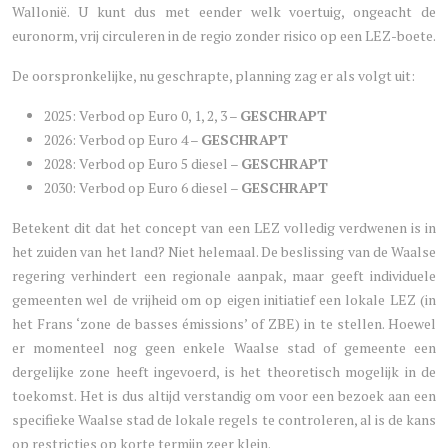
Wallonië. U kunt dus met eender welk voertuig, ongeacht de
euronorm, vrij circuleren in de regio zonder risico op een LEZ-boete.
De oorspronkelijke, nu geschrapte, planning zag er als volgt uit:
2025: Verbod op Euro 0, 1, 2, 3 –
GESCHRAPT
2026: Verbod op Euro 4 –
GESCHRAPT
2028: Verbod op Euro 5 diesel –
GESCHRAPT
2030: Verbod op Euro 6 diesel –
GESCHRAPT
Betekent dit dat het concept van een LEZ volledig verdwenen is in
het zuiden van het land? Niet helemaal. De beslissing van de Waalse
regering verhindert een regionale aanpak, maar geeft individuele
gemeenten wel de vrijheid om op eigen initiatief een lokale LEZ (in
het Frans ‘zone de basses émissions’ of ZBE) in te stellen. Hoewel
er momenteel nog geen enkele Waalse stad of gemeente een
dergelijke zone heeft ingevoerd, is het theoretisch mogelijk in de
toekomst. Het is dus altijd verstandig om voor een bezoek aan een
specifieke Waalse stad de lokale regels te controleren, al is de kans
op restricties op korte termijn zeer klein.