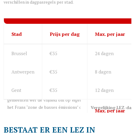
verschillen in dagpasregels per stad.
Stad
Prijs per dag
Max. per jaar
Brussel
€35
24 dagen
Antwerpen
€35
8 dagen
Gent
€35
12 dagen
Vergelijking LEZ-dag
BESTAAT ER EEN LEZ IN