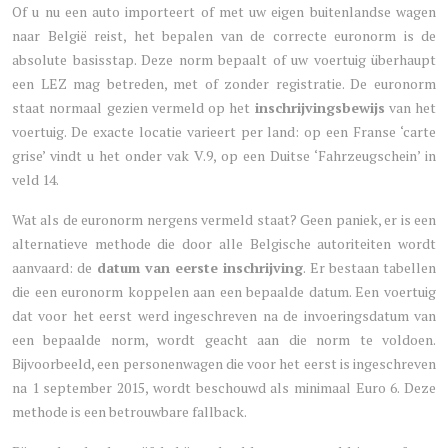
Of u nu een auto importeert of met uw eigen buitenlandse wagen
naar België reist, het bepalen van de correcte euronorm is de
absolute basisstap. Deze norm bepaalt of uw voertuig überhaupt
een LEZ mag betreden, met of zonder registratie. De euronorm
staat normaal gezien vermeld op het
inschrijvingsbewijs
van het
voertuig. De exacte locatie varieert per land: op een Franse ‘carte
grise’ vindt u het onder vak V.9, op een Duitse ‘Fahrzeugschein’ in
veld 14.
Wat als de euronorm nergens vermeld staat? Geen paniek, er is een
alternatieve methode die door alle Belgische autoriteiten wordt
aanvaard: de
datum van eerste inschrijving
. Er bestaan tabellen
die een euronorm koppelen aan een bepaalde datum. Een voertuig
dat voor het eerst werd ingeschreven na de invoeringsdatum van
een bepaalde norm, wordt geacht aan die norm te voldoen.
Bijvoorbeeld, een personenwagen die voor het eerst is ingeschreven
na 1 september 2015, wordt beschouwd als minimaal Euro 6. Deze
methode is een betrouwbare fallback.