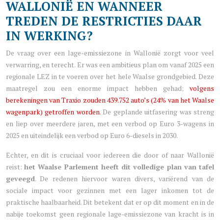
WALLONIË EN WANNEER
TREDEN DE RESTRICTIES DAAR
IN WERKING?
De vraag over een lage-emissiezone in Wallonië zorgt voor veel
verwarring, en terecht. Er was een ambitieus plan om vanaf 2025 een
regionale LEZ in te voeren over het hele Waalse grondgebied. Deze
maatregel zou een enorme impact hebben gehad;
volgens
berekeningen van Traxio zouden 439.752 auto’s (24% van het Waalse
wagenpark) getroffen worden
. De geplande uitfasering was streng
en liep over meerdere jaren, met een verbod op Euro 3-wagens in
2025 en uiteindelijk een verbod op Euro 6-diesels in 2030.
Echter, en dit is cruciaal voor iedereen die door of naar Wallonië
reist:
het Waalse Parlement heeft dit volledige plan van tafel
geveegd
. De redenen hiervoor waren divers, variërend van de
sociale impact voor gezinnen met een lager inkomen tot de
praktische haalbaarheid. Dit betekent dat er op dit moment en in de
nabije toekomst geen regionale lage-emissiezone van kracht is in