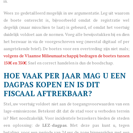
in.
Wees zo gedetailleerd mogelijk in uw argumentatie. Leg uit waarom
de boete onterecht is, bijvoorbeeld omdat de registratie wel
degelijk (maar misschien te laat) is gebeurd, of omdat het voertuig
duidelijk voldoet aan de normen. Voeg alle bewijsstukken bij en dien
het bezwaar in via de voorgeschreven weg (meestal digitaal of per
aangetekende brief). De boetes voor een overtreding zijn niet mals;
volgens de Vlaamse Milieumaatschappij bedragen de boetes tussen
150€ en 350€
. Snel en correct handelen is dus de boodschap.
HOE VAAK PER JAAR MAG U EEN
DAGPAS KOPEN EN IS DIT
FISCAAL AFTREKBAAR?
Stel, uw voertuig voldoet niet aan de toegangsvoorwaarden van een
lage-emissiezone. Betekent dit dat de stad voor u verboden terrein
is? Niet noodzakelijk. Voor incidentele bezoekers bieden de steden
een oplossing: de
LEZ-dagpas
. Met deze pas kunt u, tegen
betaling, voor een periode van 24 uur de zone binnenrijden met een