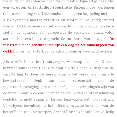
toegangsvoorwaarden voldoet. De oorzaak is bijna altijd dezelfde:
een
vergeten of laattijdige registratie
. Buitenlandse voertuigen
(met uitzondering van Nederlandse, dankzij een koppeling met het
RDW-systeem) moeten verplicht en vooraf online geregistreerd
worden. De LEZ-camera’s controleren de nummerplaat, en als deze
niet in de database van geregistreerde voertuigen staat, volgt
automatisch een boete, ongeacht de euronorm van de wagen.
De
registratie moet gebeuren uiterlijk één dag na het binnenrijden van
de LEZ
, maar het is sterk aangeraden dit ruim op voorhand te doen.
Als u zo’n boete heeft ontvangen, wanhoop dan niet. U kunt
bezwaar aantekenen. Het is cruciaal om dit binnen 30 dagen na de
vaststelling te doen. De eerste stap is het verzamelen van alle
bewijsstukken. Denk aan een screenshot van de
registratiebevestiging (als u die heeft), het inschrijvingsbewijs van
de wagen waarop de euronorm en de datum van eerste inschrijving
duidelijk vermeld staan, en bij een huurwagen, het huurcontract.
Vervolgens downloadt u het officiële bezwaarformulier van de
betreffende stad (Antwerpen, Gent of Brussel) en vult u dit volledig