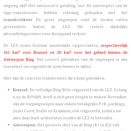
ringweg rijd? Het antwoord is gelukkig ‘nee’. De ontwerpers van de
lage-emissiezones hebben rekening gehouden met het
transitverkeer
. De grote ringwegen rond de steden vallen
grotendeels buiten de LEZ. Dit creëert duidelijke
uitzonderingsroutes voor doorgaand verkeer.
De LEZ-zones beslaan aanzienlijke oppervlaktes,
respectievelijk
161 km² voor Brussel en 20 km² voor het gebied binnen de
Antwerpse Ring
. Het correct gebruiken van de ringwegen is dus
essentieel om ongewild de zone binnen te rijden.
Hier zijn de concrete transitroutes die u kunt gebruiken:
Brussel:
De volledige Ring R0 is vrijgesteld van de LEZ. Zolang
u op de R0 blijft, hoeft u zich geen zorgen te maken. Bovendien
zijn de toegangswegen naar enkele belangrijke P+R-parkings,
zoals Coovi, Stalle en Kraainem, ook vrijgesteld, zodat u uw
auto daar kunt achterlaten zonder de LEZ te betreden.
Antwerpen:
Het grootste deel van de Ring (R1 en R2) valt