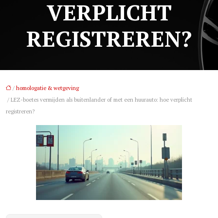
VERPLICHT
REGISTREREN?
/
homologatie & wetgeving
/ LEZ-boetes vermijden als buitenlander of met een huurauto: hoe verplicht
registreren?