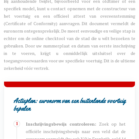
Bij aanhoudende twijfel, bijvoorbeeld voor een oldtimer of een
specifiek model, kunt u contact opnemen met de constructeur van
het voertuig en een officieel attest van overeenstemming
(Certificate of Conformity) aanvragen. Dit document vermeldt de
euronorm ontegensprekelijk. De meest eenvoudige en veilige stap is
echter om de online checktool van de stad die u wilt bezoeken te
gebruiken. Door uw nummerplaat en datum van eerste inschrijving
in te voeren, krijgt u onmiddellijk uitsluitsel over de
toegangsvoorwaarden voor uw specifieke voertuig. Dit is de ultieme
zekerheid vóór vertrek.
Actieplan: euronorm van een buitenlands voertuig
bepalen
Inschrijvingsbewijs controleren:
Zoek op het
officiële inschrijvingsbewijs naar een veld dat de
euronorm vermeldt (bv. vak V.9 in Frankrijk, veld 14