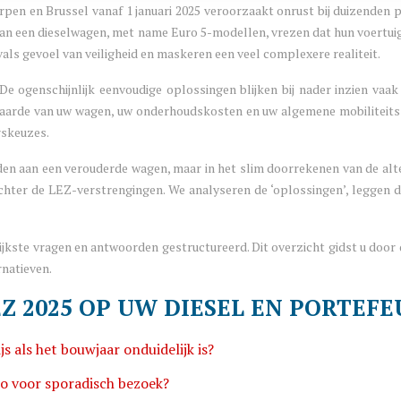
en en Brussel vanaf 1 januari 2025 veroorzaakt onrust bij duizenden 
rs van een dieselwagen, met name Euro 5-modellen, vrezen dat hun voertu
als gevoel van veiligheid en maskeren een veel complexere realiteit.
 De ogenschijnlijk eenvoudige oplossingen blijken bij nader inzien va
waarde van uw wagen, uw onderhoudskosten en uw algemene mobiliteitsst
rskeuzes.
en aan een verouderde wagen, maar in het slim doorrekenen van de alter
t achter de LEZ-verstrengingen. We analyseren de ‘oplossingen’, leggen 
jkste vragen en antwoorden gestructureerd. Dit overzicht gidst u door 
rnatieven.
Z 2025 OP UW DIESEL EN PORTEFE
 als het bouwjaar onduidelijk is?
o voor sporadisch bezoek?