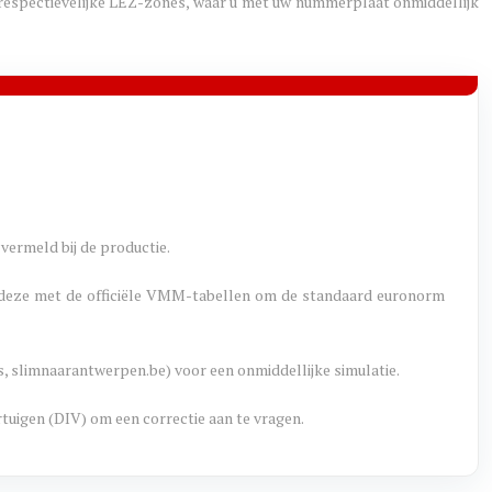
e respectievelijke LEZ-zones, waar u met uw nummerplaat onmiddellijk
vermeld bij de productie.
jk deze met de officiële VMM-tabellen om de standaard euronorm
s, slimnaarantwerpen.be) voor een onmiddellijke simulatie.
tuigen (DIV) om een correctie aan te vragen.