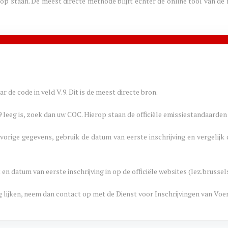
p staan. De meest directe methode blijft echter de online tool van d
r de code in veld V.9. Dit is de meest directe bron.
 leeg is, zoek dan uw COC. Hierop staan de officiële emissiestandaarden 
orige gegevens, gebruik de datum van eerste inschrijving en vergeli
 datum van eerste inschrijving in op de officiële websites (lez.brussel
g lijken, neem dan contact op met de Dienst voor Inschrijvingen van Voer