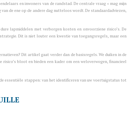
pendelaars en inwoners van de randstad. De centrale vraag « mag mijn
ig van de ene op de andere dag nutteloos wordt. De standaardadviezen,
ak dure lapmiddelen met verborgen kosten en onvoorziene risico’s. De
rategie. Dit is niet louter een kwestie van toegangsregels, maar een
natieven? Dit artikel gaat verder dan de basisregels. We duiken in de
de risico’s bloot en bieden een kader om een weloverwogen, financieel
de essentiële stappen: van het identificeren van uw voertuigstatus tot
UILLE