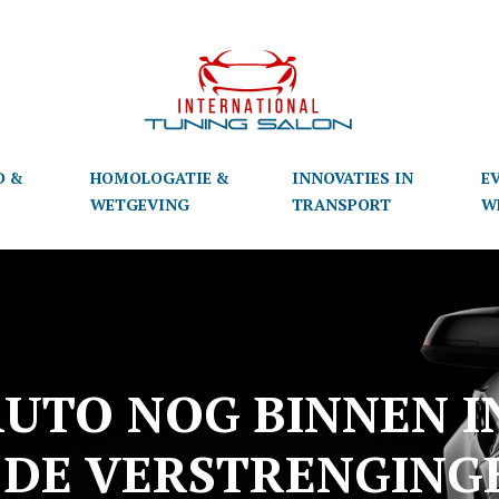
D &
HOMOLOGATIE &
INNOVATIES IN
E
S
WETGEVING
TRANSPORT
W
UTO NOG BINNEN 
 DE VERSTRENGINGE