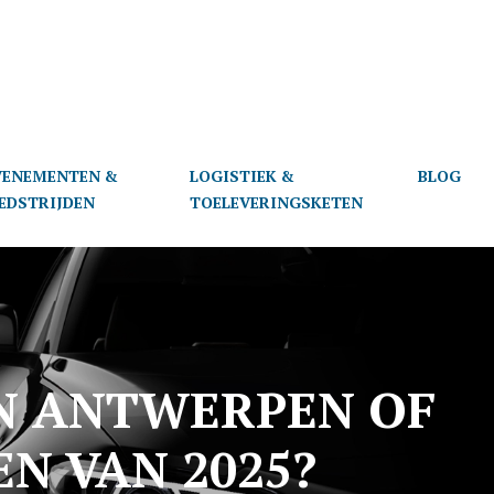
VENEMENTEN &
LOGISTIEK &
BLOG
EDSTRIJDEN
TOELEVERINGSKETEN
IN ANTWERPEN OF
N VAN 2025?