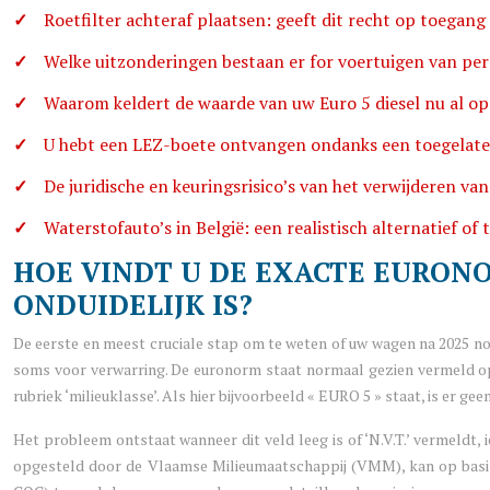
Roetfilter achteraf plaatsen: geeft dit recht op toegang
Welke uitzonderingen bestaan er for voertuigen van pe
Waarom keldert de waarde van uw Euro 5 diesel nu al 
U hebt een LEZ-boete ontvangen ondanks een toegelate
De juridische en keuringsrisico’s van het verwijderen van
Waterstofauto’s in België: een realistisch alternatief o
HOE VINDT U DE EXACTE EURON
ONDUIDELIJK IS?
De eerste en meest cruciale stap om te weten of uw wagen na 2025 nog
soms voor verwarring. De euronorm staat normaal gezien vermeld op h
rubriek ‘milieuklasse’. Als hier bijvoorbeeld « EURO 5 » staat, is er geen
Het probleem ontstaat wanneer dit veld leeg is of ‘N.V.T.’ vermeldt, 
opgesteld door de Vlaamse Milieumaatschappij (VMM), kan op basis v