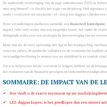
De naderende verstrenging van de lage-emissiezones (LEZ) in Antwerp
auto nog binnen? » is slechts het topje van de ijsberg. Veel eigenaa
zoals « controleer uw euronorm » of « koop een dagpas », bieden een v
Deze veranderingen markeren namelijk een
financieel kantelpunt
.
impact reikt veel verder dan een mogelijke boete; het raakt de rest
dwingende reden voor een strategische heroverweging van uw vervoe
Maar wat als de ware oplossing niet ligt in het krampachtig vasthoud
concrete cijfers, de juridische valkuilen en de economische realitei
verstandige beslissing te nemen voor uw mobiliteit in en rond de stad.
Om u te helpen een helder overzicht te krijgen, hebben we de belangri
het evalueren van de financiële gevolgen en toekomstbestendige alte
SOMMAIRE: DE IMPACT VAN DE LE
Hoe vindt u de exacte euronorm op uw inschrijvingsbewijs
LEZ-dagpas kopen: is het goedkoper dan een nieuwe aut