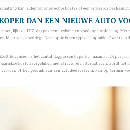
 inschatting kan leiden tot onterechte boetes of een verkeerde beslissing
DKOPER DAN EEN NIEUWE AUTO VO
n moet, lijkt de LEZ-dagpas een flexibele en goedkope oplossing. Met 
n. Maar schijn bedriegt. Deze optie is een typisch ‘lapmiddel’ waarvan 
n €350. Bovendien is het aantal dagpassen beperkt: maximaal 24 per jaar
 jaarlijkse kosten vergelijken met structurele alternatieven, wordt het 
ervoer, of het gebruik van een autodeelsysteem, kan op termijn voo