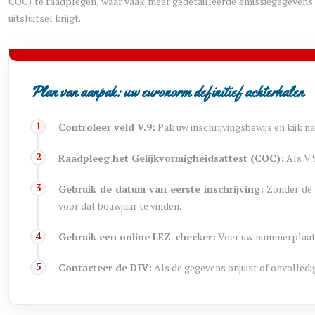
COC) te raadplegen, waar vaak meer gedetailleerde emissiegegevens o
uitsluitsel krijgt.
Plan van aanpak: uw euronorm definitief achterhalen
Controleer veld V.9:
Pak uw inschrijvingsbewijs en kijk naa
Raadpleeg het Gelijkvormigheidsattest (COC):
Als V.9
Gebruik de datum van eerste inschrijving:
Zonder de v
voor dat bouwjaar te vinden.
Gebruik een online LEZ-checker:
Voer uw nummerplaat en
Contacteer de DIV:
Als de gegevens onjuist of onvolledi