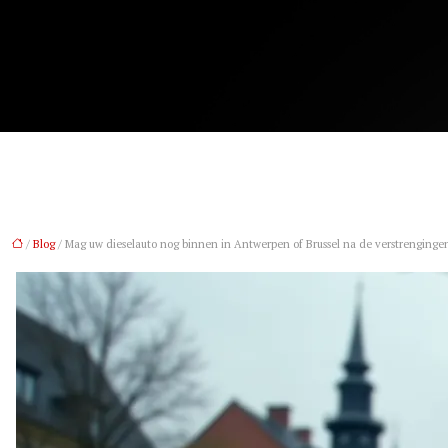
/
Blog
/ Mag uw dieselauto nog binnen in Antwerpen of Brussel na de verstrenginge